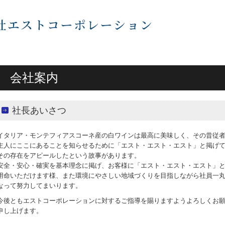
会社案内
社長あいさつ
イタリア・モンテフィアスコーネ産の白ワインは最高に美味しく、その昔従
主人にここにあることを知らせるために「エスト・エスト・エスト」と掲げ
その存在をアピールしたという故事があります。
安全・安心・確実を基本理念に掲げ、お客様に「エスト・エスト・エスト」
用命いただけます様、また環境にやさしい地域づくりを目指しながら社員一
なって努力してまいります。
今後ともエストコーポレーションに対するご指導を賜りますようよろしくお
申し上げます。