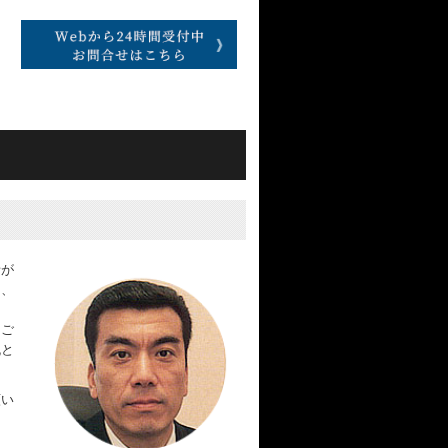
者が
て、
とご
丸と
願い